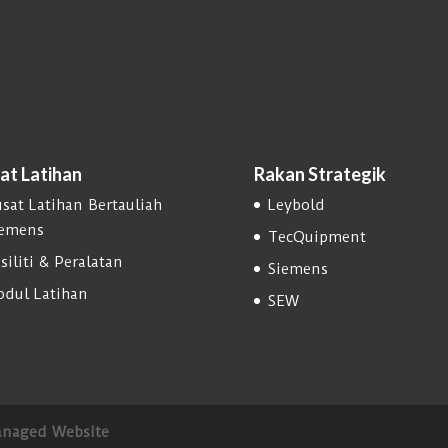
at Latihan
Rakan Strategik
sat Latihan Bertauliah
Leybold
iemens
TecQuipment
siliti & Peralatan
Siemens
dul Latihan
SEW
naged Website