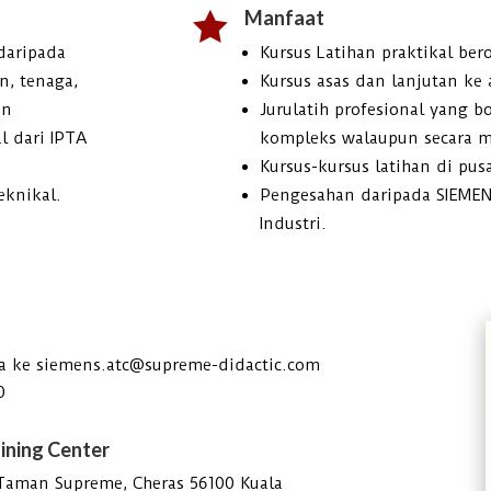
Manfaat

daripada
Kursus Latihan praktikal ber
n, tenaga,
Kursus asas dan lanjutan ke 
an
Jurulatih profesional yang 
l dari IPTA
kompleks walaupun secara m
Kursus-kursus latihan di pusa
eknikal.
Pengesahan daripada SIEMEN
Industri.
da ke siemens.atc@supreme-didactic.com
0
ining Center
 Taman Supreme, Cheras 56100 Kuala