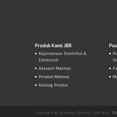
Produk Kami: JBR
Pus
Kejuruteraan Elektrikal &
Pu
Elektronik
S
Aksesori Makmal
Fa
Perabot Makmal
Mo
Katalog Produk
Copyright © Supreme Didactic Sdn Bhd
Ma